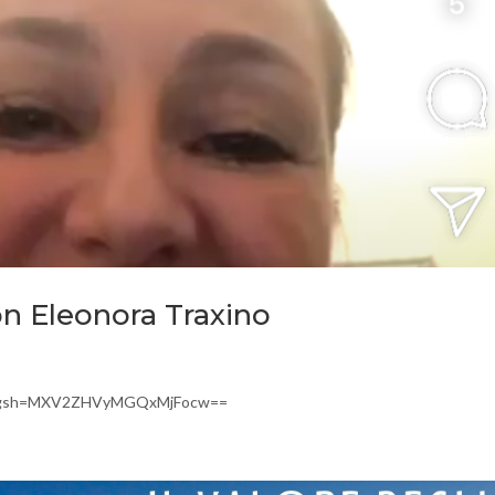
on Eleonora Traxino
v/?igsh=MXV2ZHVyMGQxMjFocw==