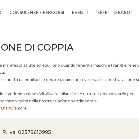
O
CONSULENZE E PERCORSI
EVENTI
“EFFETTO BABO”
IONE DI COPPIA
e manifesta salute ed equilibrio quando l’energia maschile (Yang) e l’ener
ca.
i e i nostri disequilibri, le nostre dinamiche relazionali e la nostra visione s
o e vedremo come rivitalizzare, bilanciare e nutrire il nostro spazio per
 portare vitalità nella nostra relazione sentimentale.
 P. Iva
02579610995