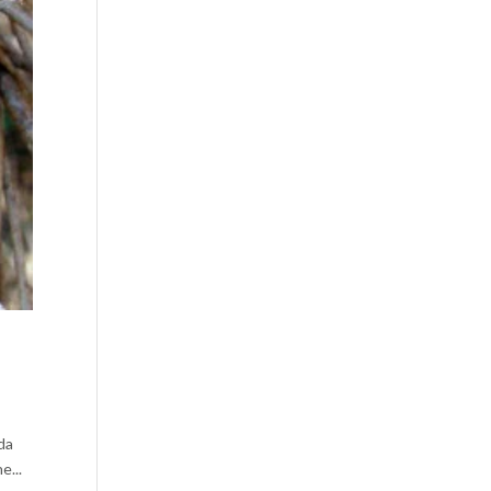
lda
e...