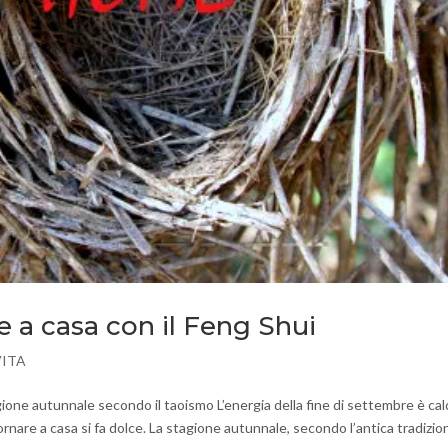
re a casa con il Feng Shui
VITA
ione autunnale secondo il taoismo L’energia della fine di settembre è ca
tornare a casa si fa dolce. La stagione autunnale, secondo l’antica tradizion