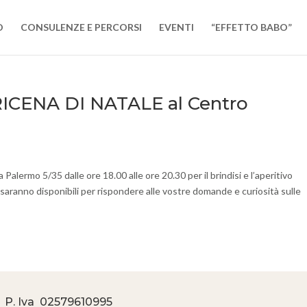
O
CONSULENZE E PERCORSI
EVENTI
“EFFETTO BABO”
RICENA DI NATALE al Centro
alermo 5/35 dalle ore 18.00 alle ore 20.30 per il brindisi e l’aperitivo
o saranno disponibili per rispondere alle vostre domande e curiosità sulle
 P. Iva
02579610995