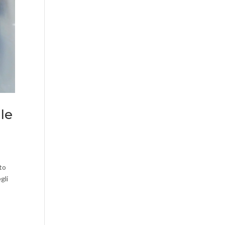
le
to
gli