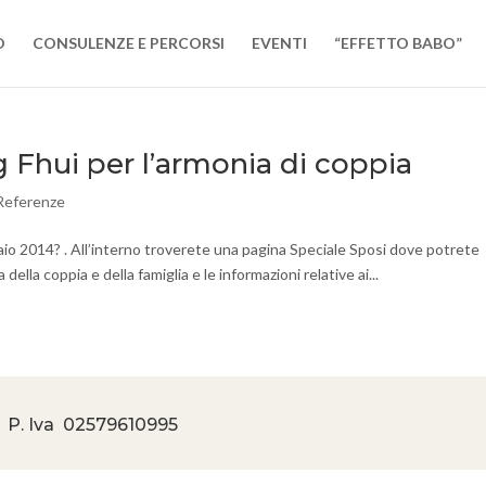
O
CONSULENZE E PERCORSI
EVENTI
“EFFETTO BABO”
g Fhui per l’armonia di coppia
Referenze
aio 2014? . All’interno troverete una pagina Speciale Sposi dove potrete
della coppia e della famiglia e le informazioni relative ai...
 P. Iva
02579610995