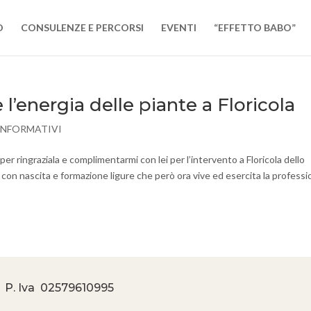
O
CONSULENZE E PERCORSI
EVENTI
“EFFETTO BABO”
l’energia delle piante a Floricola
INFORMATIVI
per ringraziala e complimentarmi con lei per l’intervento a Floricola dello
on nascita e formazione ligure che però ora vive ed esercita la profess
 P. Iva
02579610995