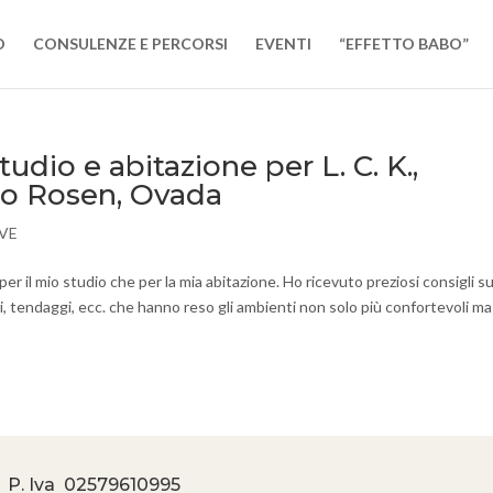
O
CONSULENZE E PERCORSI
EVENTI
“EFFETTO BABO”
dio e abitazione per L. C. K.,
do Rosen, Ovada
VE
per il mio studio che per la mia abitazione. Ho ricevuto preziosi consigli su
dri, tendaggi, ecc. che hanno reso gli ambienti non solo più confortevoli ma
 P. Iva
02579610995