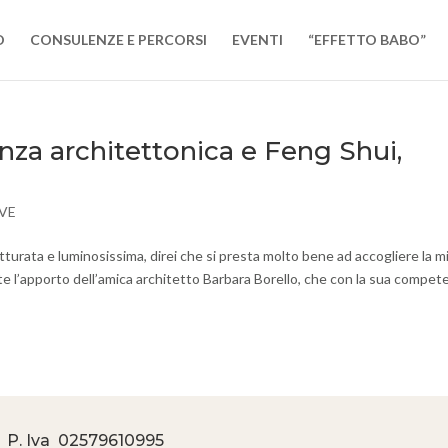
O
CONSULENZE E PERCORSI
EVENTI
“EFFETTO BABO”
za architettonica e Feng Shui,
VE
turata e luminosissima, direi che si presta molto bene ad accogliere la m
nte l’apporto dell’amica architetto Barbara Borello, che con la sua compet
 P. Iva
02579610995