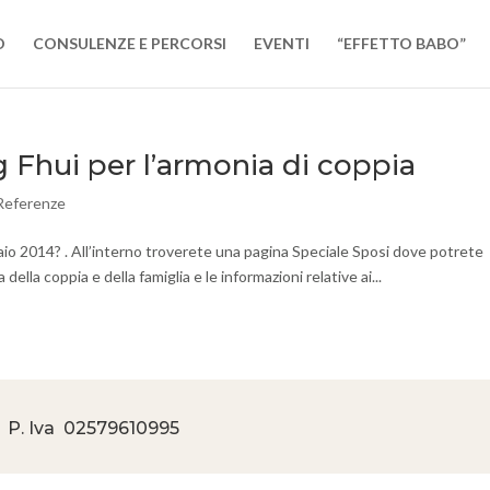
O
CONSULENZE E PERCORSI
EVENTI
“EFFETTO BABO”
g Fhui per l’armonia di coppia
Referenze
aio 2014? . All’interno troverete una pagina Speciale Sposi dove potrete
della coppia e della famiglia e le informazioni relative ai...
 P. Iva
02579610995