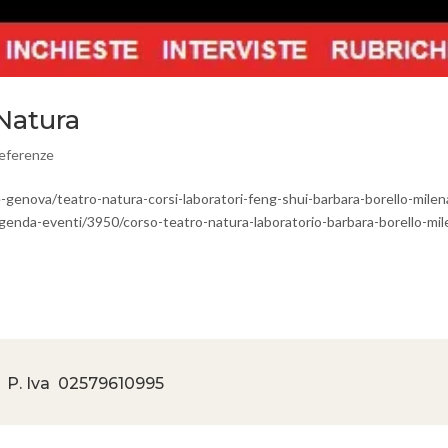
Natura
eferenze
zie-genova/teatro-natura-corsi-laboratori-feng-shui-barbara-borello-milen
it/agenda-eventi/3950/corso-teatro-natura-laboratorio-barbara-borello-mil
 P. Iva
02579610995