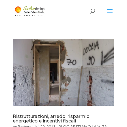
Ristrutturazioni, arredo, risparmio
energetico e incentivi fiscali
by
Barbara
|
Jul 29, 2013
|
BLOG ABITIAMO LA VITA