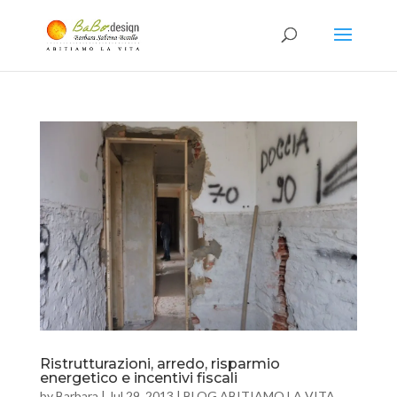
Ristrutturazioni, arredo, risparmio
energetico e incentivi fiscali
by
Barbara
|
Jul 29, 2013
|
BLOG ABITIAMO LA VITA