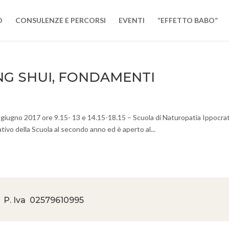
O
CONSULENZE E PERCORSI
EVENTI
“EFFETTO BABO”
ENG SHUI, FONDAMENTI
017 ore 9.15- 13 e 14.15-18.15 – Scuola di Naturopatia Ippocrat
tivo della Scuola al secondo anno ed è aperto al...
 P. Iva
02579610995