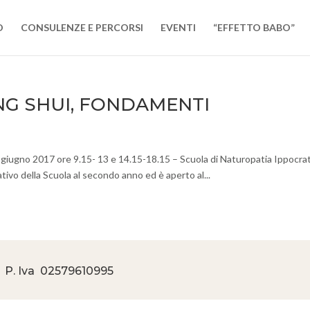
O
CONSULENZE E PERCORSI
EVENTI
“EFFETTO BABO”
ENG SHUI, FONDAMENTI
017 ore 9.15- 13 e 14.15-18.15 – Scuola di Naturopatia Ippocrat
tivo della Scuola al secondo anno ed è aperto al...
 P. Iva
02579610995