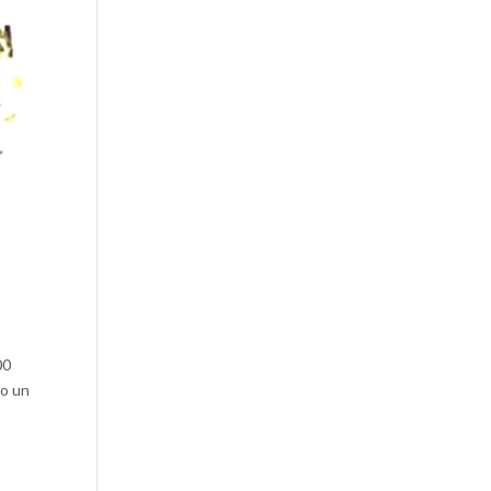
00
so un