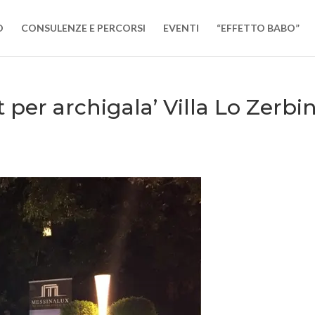
O
CONSULENZE E PERCORSI
EVENTI
“EFFETTO BABO”
 per archigala’ Villa Lo Zerbi