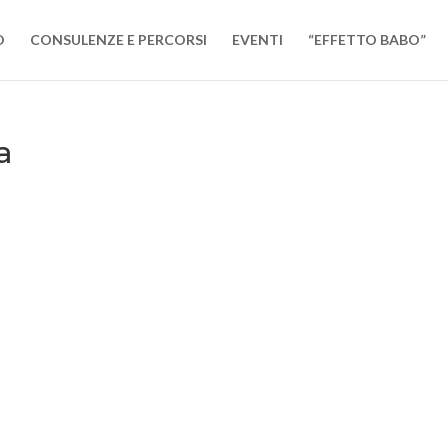
O
CONSULENZE E PERCORSI
EVENTI
“EFFETTO BABO”
a