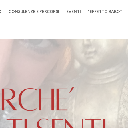
O
CONSULENZE E PERCORSI
EVENTI
“EFFETTO BABO”