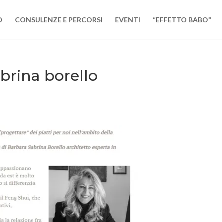
O
CONSULENZE E PERCORSI
EVENTI
“EFFETTO BABO”
brina borello