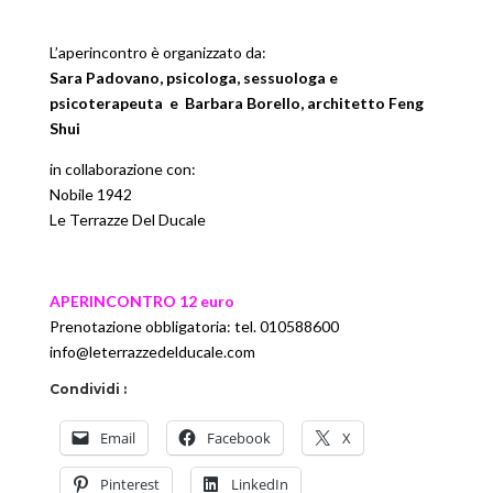
L’aperincontro è organizzato da:
Sara Padovano
, psicologa, sessuologa e
psicoterapeuta e
Barbara Borello
, architetto Feng
Shui
in collaborazione con:
Nobile 1942
Le Terrazze Del Ducale
APERINCONTRO 12 euro
Prenotazione obbligatoria: tel. 010588600
info@leterrazzedelducale.c
om
Condividi :
Email
Facebook
X
Pinterest
LinkedIn