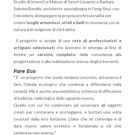
Studio di interni
La Maison di Sestri Levante e Barbara
Sabrina Borello, architetto specializzata in Feng Shui, con
il desiderio di impiegare la propria professionalità per
creare
luoghi armoniosi, vitali e belli
in risonanza con la
natura e le esigenze di chi li abita.
Il progetto si avvale di una
rete di professionisti e
artigiani selezionati
che lavorano in sinergia al fine di
fornire un
servizio completo
, dalla consulenza alla
progettazione e alla realizzazione stessa degli interventi.
Fare Eco
”
E’ un progetto che vuole rendere concreto, attraverso il
fare, l’ideale ecologico che comincia a diffondersi nella
società. Ma è anche una metaforica richiesta di diffusione
di bellezza nella logica dello sguardo nuovo.
Quello con cui ho cominciato ad osservare gli oggetti
creati per contenere e proteggere, e buttati una volta
svuotati della loro funzione. L’idea che mi coinvolge è di
dare nuovo valore estetico e funzionale a ciò che
sembrava non averne.
“