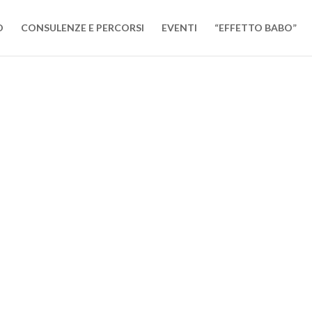
O
CONSULENZE E PERCORSI
EVENTI
“EFFETTO BABO”