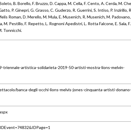
L. Boleto, B. Borello, F. Bruzzo, D. Cappa, M. Cella, F. Cento, A. Cerda, M. Che
atto, P. Ginepri, G. Grasso, C. Guderzo, R. Guerrini, S. Intiso, P. Inzirillo, R
 Melis Roman, D. Merello, M. Mula, E. Musenich, R. Musenich, M. Padovano,
a, M. Pestillo, F. Repetto, L. Rognoni Apedistri, L. Rotta Falcone, E. Sala, F.
 M. Tonnicchi.
riennale-artistica-solidarieta-2019-50-artisti-mostra-lions-melvin-
tacolo/banca-degli-occhi-lions-melvis-jones-cinquanta-artisti-donano-
.aspx
asp?IDEvent=74832&IDPage=1