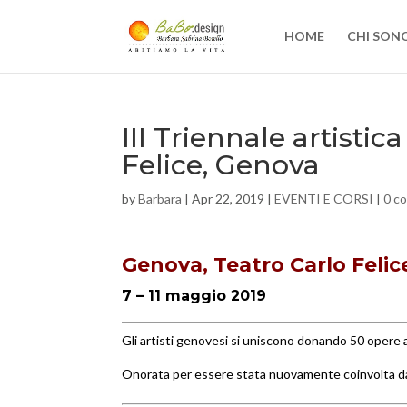
HOME
CHI SON
III Triennale artistic
Felice, Genova
by
Barbara
|
Apr 22, 2019
|
EVENTI E CORSI
|
0 c
Genova, Teatro Carlo Feli
7 – 11 maggio 2019
Gli artisti genovesi si uniscono donando 50 opere
Onorata per essere stata nuovamente coinvolta dal