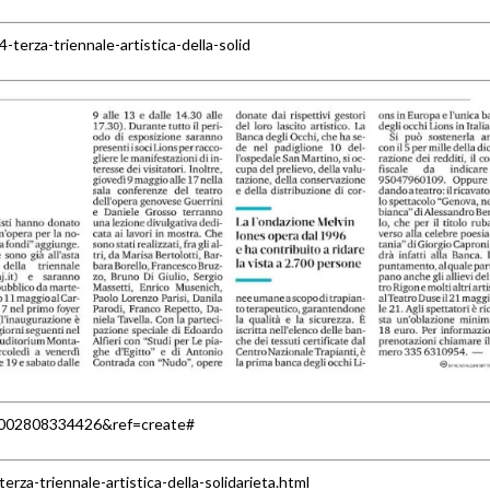
erza-triennale-artistica-della-solid
=80002808334426&ref=create#
a-triennale-artistica-della-solidarieta.html