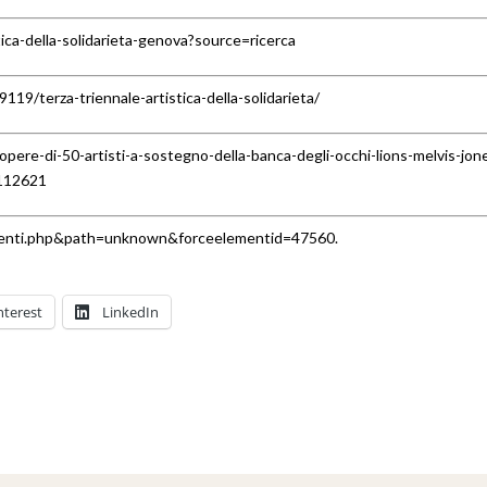
ica-della-solidarieta-genova?source=ricerca
/9119/terza-triennale-artistica-della-solidarieta/
opere-di-50-artisti-a-sostegno-della-banca-degli-occhi-lions-melvis-jon
24112621
eventi.php&path=unknown&forceelementid=47560.
nterest
LinkedIn