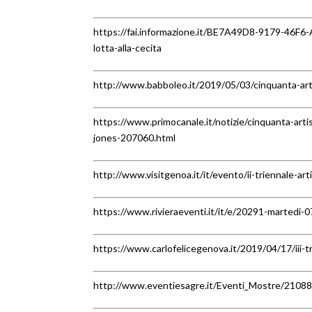
https://fai.informazione.it/BE7A49D8-9179-46F6-
lotta-alla-cecita
http://www.babboleo.it/2019/05/03/cinquanta-arti
https://www.primocanale.it/notizie/cinquanta-arti
jones-207060.html
http://www.visitgenoa.it/it/evento/ii-triennale-ar
https://www.rivieraeventi.it/it/e/20291-martedi-07
https://www.carlofelicegenova.it/2019/04/17/iii-tri
http://www.eventiesagre.it/Eventi_Mostre/210889