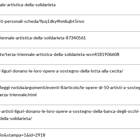
e-artistica-della-solidarieta
nti-personali-scheda/9pq1dky4hmliujbt5nvo
iennale-artistica-della-solidarieta-87340561
ste/terza-triennale-artistica-della-solidarieta-wcn4181906608
liguri-donano-le-loro-opere-a-sostegno-della-lotta-alla-cecita/
ggi-notizia/argomenti/eventi-8/articolo/le-opere-di-50-artisti-a-soste
terza-triennale.html
rtisti-liguri-donano-le-loro-opere-a-sostegno-della-banca-degli-occhi-
della-solidarieta/
icolo&stampa=1&id=2918