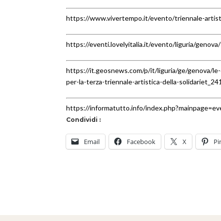
https://www.vivertempo.it/evento/triennale-artist
https://eventi.lovelyitalia.it/evento/liguria/genova
https://it.geosnews.com/p/it/liguria/ge/genova/le-
per-la-terza-triennale-artistica-della-solidariet_
https://informatutto.info/index.php?mainpage=
Condividi :
Email
Facebook
X
Pi