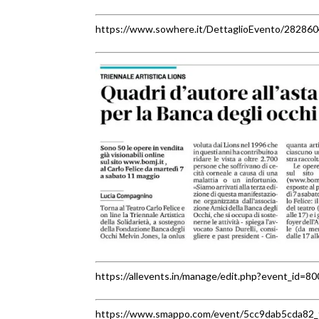
https://www.sowhere.it/DettaglioEvento/2828604-t
https://allevents.in/manage/edit.php?event_id
https://www.smappo.com/event/5cc9dab5cda82_terz