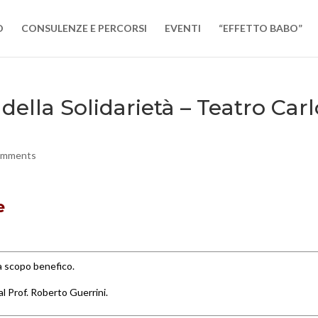
O
CONSULENZE E PERCORSI
EVENTI
“EFFETTO BABO”
a della Solidarietà – Teatro Car
omments
ce
 a
scopo benefico.
 Prof. Roberto Guerrini.