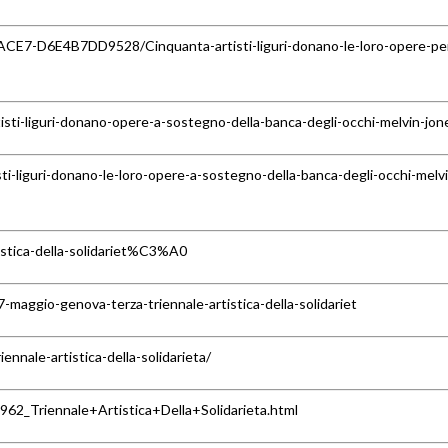
ACE7-D6E4B7DD9528/Cinquanta-artisti-liguri-donano-le-loro-opere-per
sti-liguri-donano-opere-a-sostegno-della-banca-degli-occhi-melvin-jon
sti-liguri-donano-le-loro-opere-a-sostegno-della-banca-degli-occhi-melv
tistica-della-solidariet%C3%A0
-maggio-genova-terza-triennale-artistica-della-solidariet
ennale-artistica-della-solidarieta/
62_Triennale+Artistica+Della+Solidarieta.html