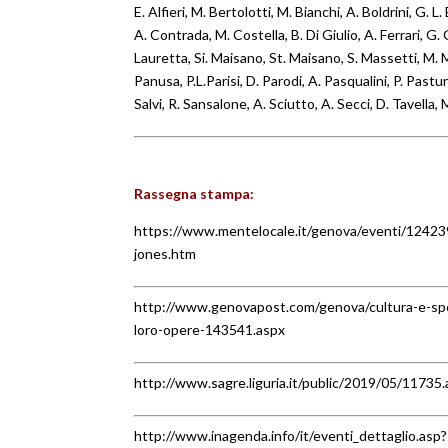
E. Alfieri, M. Bertolotti, M. Bianchi, A. Boldrini, G. 
A. Contrada, M. Costella, B. Di Giulio, A. Ferrari, G. G
Lauretta, Si. Maisano, St. Maisano, S. Massetti, M.
Panusa, P.L.Parisi, D. Parodi, A. Pasqualini, P. Pastur
Salvi, R. Sansalone, A. Sciutto, A. Secci, D. Tavella,
Rassegna stampa:
https://www.mentelocale.it/genova/eventi/124239-t
jones.htm
http://www.genovapost.com/genova/cultura-e-spet
loro-opere-143541.aspx
http://www.sagre.liguria.it/public/2019/05/11735
http://www.inagenda.info/it/eventi_dettaglio.