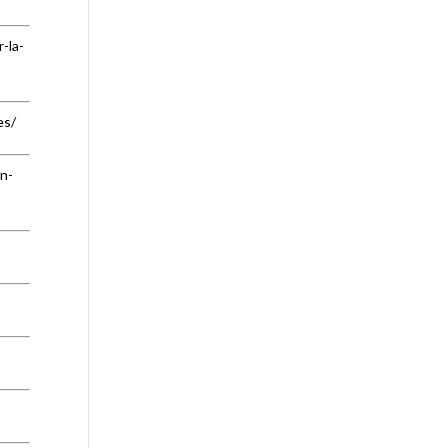
-la-
es/
in-