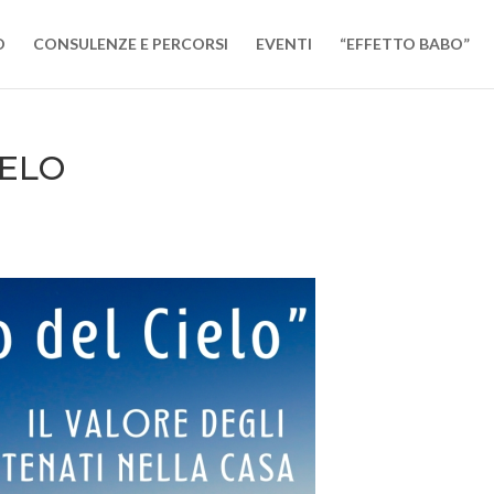
O
CONSULENZE E PERCORSI
EVENTI
“EFFETTO BABO”
IELO