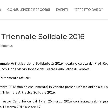
O
CONSULENZE E PERCORSI
EVENTI
“EFFETTO BABO”
 Triennale Solidale 2016
omments
iennale Artistica della Solidarietà 2016
, ideata e curata dal Prof. Ro
cchi Lions Melvin Jones e dal Teatro Carlo Felice di Genova.
del momento attuale.
mbre 2016 fino ad esaurimento) in vendita presso un’asta online a cui s
k:
Triennale Artistica Solidale 2016
.
 Teatro Carlo Felice dal 17 al 25 marzo 2016 con inaugurazione gra
no 17 marzo 2016 alle ore 17.