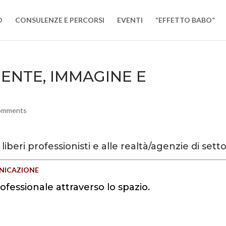
O
CONSULENZE E PERCORSI
EVENTI
“EFFETTO BABO”
IENTE, IMMAGINE E
omments
liberi professionisti e alle realtà/agenzie di setto
UNICAZIONE
ofessionale attraverso lo spazio.