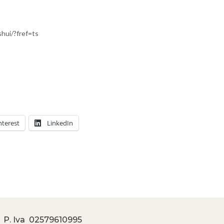
hui/?fref=ts
nterest
LinkedIn
 P. Iva
02579610995