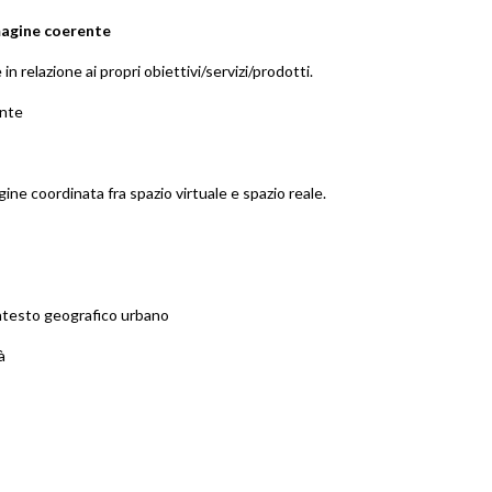
magine coerente
n relazione ai propri obiettivi/servizi/prodotti.
ente
e coordinata fra spazio virtuale e spazio reale.
contesto geografico urbano
à