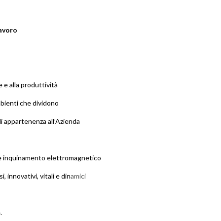
lavoro
 e alla produttività
mbienti che dividono
di appartenenza all’Azienda
ss e inquinamento elettromagnetico
 innovativi, vitali e din
amici
.