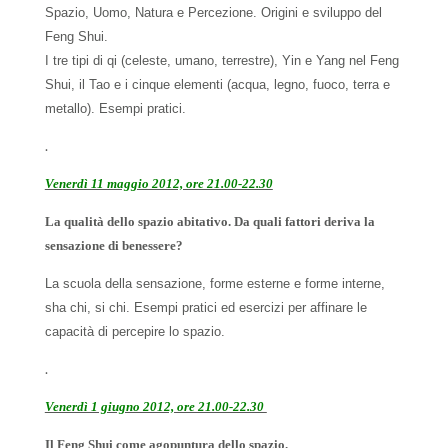
Spazio, Uomo,
Natura e Percezione. Origini e sviluppo del
Feng Shui.
I tre tipi di qi (celeste, umano, terrestre), Yin e
Yang nel Feng
Shui, il Tao e i cinque elementi (acqua, legno, fuoco, terra e
metallo). Esempi pratici.
.
Venerdì 11 maggio 2012, ore 21.00-22.30
La qualità dello spazio abitativo. Da quali fattori
deriva la
sensazione di benessere?
La scuola della sensazione, forme esterne e forme interne,
sha chi, si chi.
Esempi pratici ed esercizi per affinare le
capacità di percepire lo spazio.
.
Venerdì 1 giugno 2012, ore 21.00-22.30
Il Feng Shui come agopuntura dello spazio.