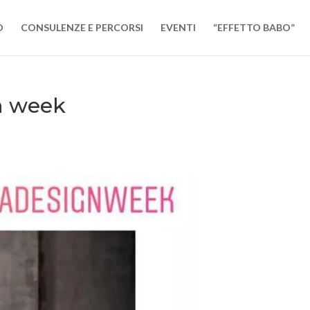
O
CONSULENZE E PERCORSI
EVENTI
“EFFETTO BABO”
n week