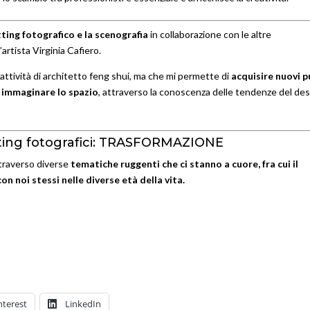
tting fotografico e la scenografia
in collaborazione con le altre
’artista Virginia Cafiero.
ttività di architetto feng shui, ma che mi permette di
acquisire nuovi p
 immaginare lo spazio
, attraverso la conoscenza delle tendenze del de
ooting fotografici: TRASFORMAZIONE
ttraverso diverse
tematiche ruggenti che ci stanno a cuore, fra cui il
on noi stessi nelle diverse età della vita.
nterest
LinkedIn