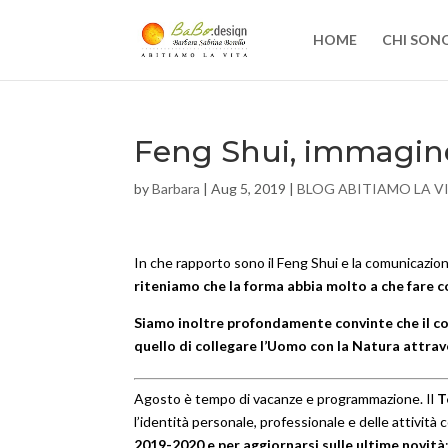
HOME
CHI SON
Feng Shui, immagin
by
Barbara
|
Aug 5, 2019
|
BLOG ABITIAMO LA V
In che rapporto sono il Feng Shui e la comunicazion
riteniamo che la forma abbia molto a che fare c
Siamo inoltre profondamente convinte che il comp
quello di collegare l’Uomo con la Natura attrave
Agosto è tempo di vacanze e programmazione. Il
T
l’identità personale, professionale e delle attività 
2019-2020 e per aggiornarsi sulle ultime novità