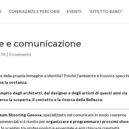
O
CONSULENZE E PERCORSI
EVENTI
“EFFETTO BABO”
e e comunicazione
ITA
|
0 comments
e della propria immagine e identità? Poiché l’ambiente è il nostro specch
on la sostanza
.
ito degli architetti, dei designer e degli artisti di questi anni sia
rso la scoperta, il contatto e la ricerca della Bellezza.
eam Shooting
Genova,
specializzato nel comunicare in modo coerente
commerciali si è riunito per
organizzare
e programmare i prossimi shoo
: lo scambio tra professionisti è essenziale e arricchisce la creatività.