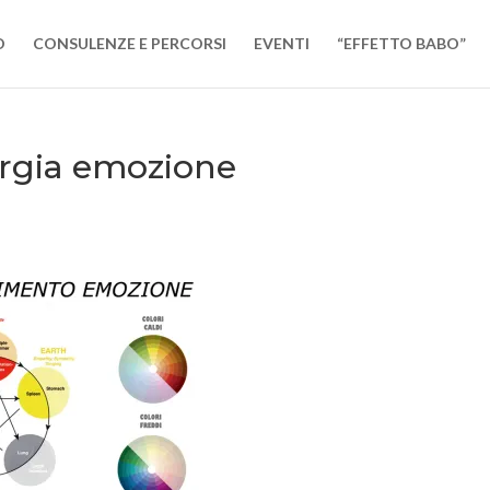
O
CONSULENZE E PERCORSI
EVENTI
“EFFETTO BABO”
ergia emozione