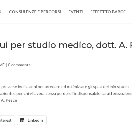
O
CONSULENZE E PERCORSI
EVENTI
“EFFETTO BABO”
 per studio medico, dott. A. 
VE
|
0 comments
 preziose indicazioni per arredare ed ottimizzare gli spazi del mio studio
zienti e per chi vi lavora senza perdere l’indispensabile caratterizzazion
. A. Pesce
nterest
LinkedIn