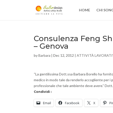
HOME
CHI SON
Consulenza Feng Shui
– Genova
by
Barbara
|
Dec 12, 2012
|
ATTIVITÀ LAVORATI
“La gentilissima Dott.ssa Barbara Borello ha fornito
medico in modo tale da renderlo accogliente per i pa
professionale che tale ambiente deve avere.” Dott
Condividi :
Email
Facebook
X
Pi