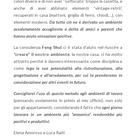
colori diversi e di non aver “soffocato” troppo la casetta, e
anche di aver abbinato elementi “vintage-retrò”,
recuperati in casa (mattoni, griglia di ferro, chiodi,…), con
elementi moderni.
Da tutto ciò ne è derivato un ambiente
assolutamente accogliente a detta di amici e parenti che
hanno avuto sensazioni positive.
La consulenza
Feng Shui
ci è stata d’aiuto nel riuscire a
“creare” il nostro ambiente
, la nostra casa, ci ha molto
attratto perché è davvero interessante come disciplina e
come
lega le sue potenzialità alla ristrutturazione, alla
progettazione e all’arredamento, per cui la prenderemo in
considerazione per altri eventi in futuro.
Consiglierei l’uso di questo metodo agli ambienti di lavoro
(pensando ovviamente in primis al mio ufficio), non solo
per gli appartamenti, considerando il fatto che
ogni giorno
lavorare in un ambiente più “armonico” renderebbe più
positivi e produttivi.
Elena Amoroso e Luca Raiti