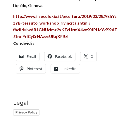
Liquido, Genova.
http://www.ilsecoloxix.it/p/cultura/2019/03/28/AEhYz
zYB-tessuto_workshop_rivincita.shtml?
fbclid=IwAR1GNUcimz2xKZcHrmX4wzX4PHcYvPXslT
J1rxIYrICy0rNAzzcUBqXFBzI
Condividi :
Email
Facebook
X
Pinterest
LinkedIn
Legal
Privacy Policy