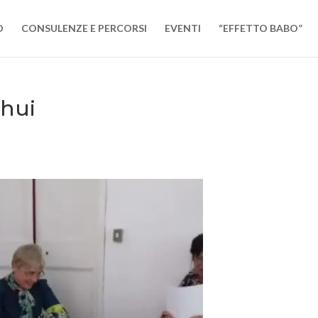
O
CONSULENZE E PERCORSI
EVENTI
“EFFETTO BABO”
shui