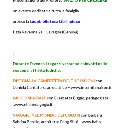
Presentazione del Progetto
SPAZIO PER CRESCERE
un evento dedicato a tutta la famiglia
presso la
Ludobiblioteca Libringioco
P.zza Ravenna 2a – Lavagna (Genova)
.
Durante l’evento i ragazzi verranno coinvolti nelle
seguenti attività ludiche:
DISEGNA LA CAMERETTA DEI TUOI SOGNI
con
Daniela Cantatore, arredatrice –
www.internilamaison.it
GIOCO SPAZIALE
con Elisabetta Biggio, pedagogista
–
www.ebcpedagogia.it
VIAGGIO NEL MONDO DEI COLORI
con Barbara
Sabrina Borello, architetto Feng Shui –
www.babo-