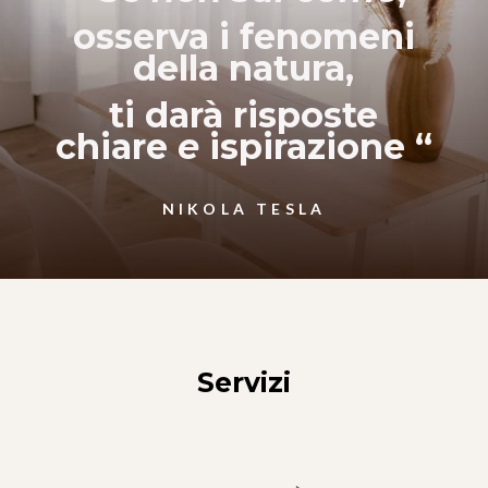
osserva i fenomeni
della natura,
ti darà risposte
chiare
e
ispirazione “
NIKOLA TESLA
Servizi