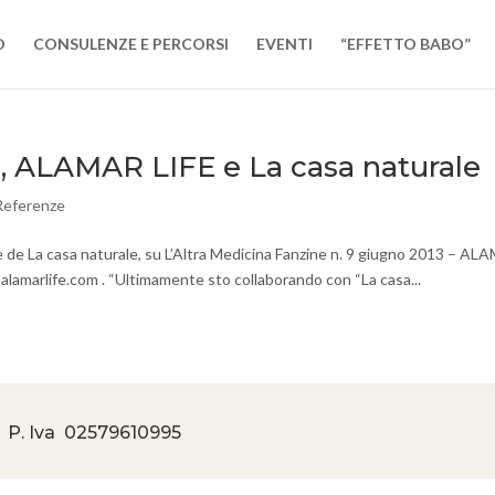
O
CONSULENZE E PERCORSI
EVENTI
“EFFETTO BABO”
e, ALAMAR LIFE e La casa naturale
Referenze
rice de La casa naturale, su L’Altra Medicina Fanzine n. 9 giugno 2013 – A
marlife.com . “Ultimamente sto collaborando con “La casa...
 P. Iva
02579610995