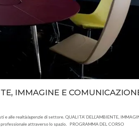
NTE, IMMAGINE E COMUNICAZION
ionisti e alle realtà/agenzie di settore. QUALITA’ DELL’AMBIENTE, IMMAGI
à professionale attraverso lo spazio. PROGRAMMA DEL CORSO