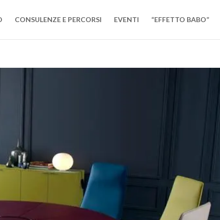
O
CONSULENZE E PERCORSI
EVENTI
“EFFETTO BABO”