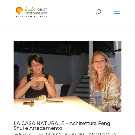
LA CASA NATURALE – Achitettura Feng
Shui e Arredamento
by
Barbara
|
Dec 18, 2013
|
BLOG ABITIAMO LA VITA
,