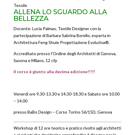
Tessile
ALLENA LO SGUARDO ALLA
BELLEZZA
Docente: Lucia Palmas, Textile Designer con la
partecipazione di Barbara Sabrina Borello, esperta in
Architettura Feng Shuie Progettazione Evolutiva®.
Accreditato presso l’Ordine degli Architetti di Genova,
Savona e Milano, 12 cfp
Il corso è giunto alla decima edizione!!!!
!
Venerdì ore 9.30-13.30 e 14.30-18.30 e Sabato ore 10.00
– 14.00
presso BaBo Design – Corso Torino 56/15D, Genova
Workshop di 12 ore teorico e pratico rivolto agli architetti
e ai privati che desiderino approfondire il disegno per la