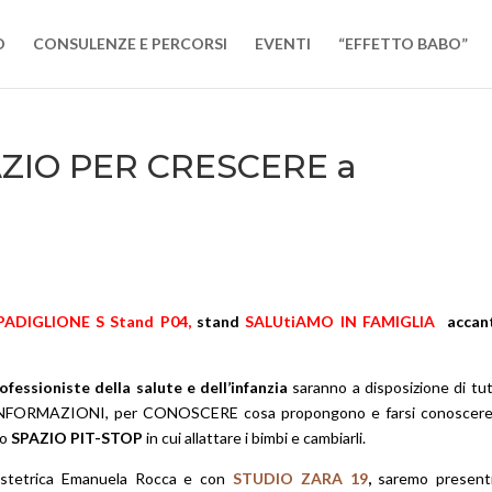
O
CONSULENZE E PERCORSI
EVENTI
“EFFETTO BABO”
PAZIO PER CRESCERE a
ADIGLIONE S Stand P04,
stand
SALUtiAMO IN FAMIGLIA
accan
ofessioniste della salute e dell’infanzia
saranno a disposizione di tut
re INFORMAZIONI, per CONOSCERE cosa propongono e farsi conoscere
io
SPAZIO PIT-STOP
in cui allattare i bimbi e cambiarli.
’ostetrica Emanuela Rocca e con
STUDIO ZARA 19
,
saremo present