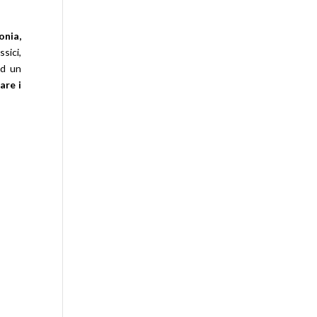
onia,
ssici,
ad un
are i