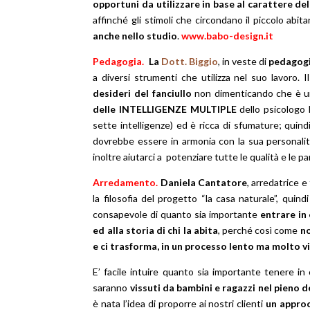
opportuni da utilizzare in base al carattere del
affinché gli stimoli che circondano il piccolo abit
anche nello studio
.
www.babo-design.it
Pedagogia.
La
Dott. Biggio
, in veste di
pedagog
a diversi strumenti che utilizza nel suo lavoro. 
desideri del fanciullo
non dimenticando che è una
delle INTELLIGENZE MULTIPLE
dello psicologo 
sette intelligenze) ed è ricca di sfumature; quind
dovrebbe essere in armonia con la sua personali
inoltre aiutarci a potenziare tutte le qualità e le p
Arredamento.
Daniela Cantatore
, arredatrice e
la filosofia del progetto “la casa naturale”, quin
consapevole di quanto sia importante
entrare in
ed alla storia di chi la abita
, perché così come
no
e ci trasforma, in un processo lento ma molto v
E’ facile intuire quanto sia importante tenere i
saranno
vissuti da bambini e ragazzi nel pieno d
è nata l’idea di proporre ai nostri clienti
un approc