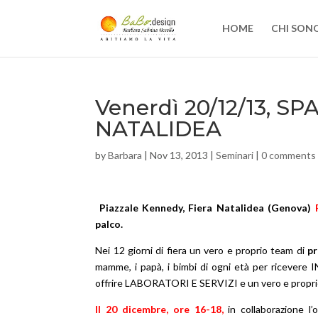
HOME
CHI SON
Venerdì 20/12/13, S
NATALIDEA
by
Barbara
|
Nov 13, 2013
|
Seminari
|
0 comments
Piazzale Kennedy,
Fiera Natalidea (Genova)
P
palco.
Nei 12 giorni di fiera un vero e proprio team di
pr
mamme, i papà, i bimbi di ogni età per riceve
offrire LABORATORI E SERVIZI e un vero e propr
Il 20 dicembre, ore 16-18,
i
n collaborazione l