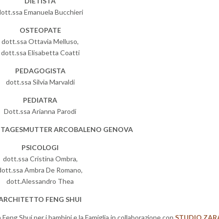
DIETISTA
dott.ssa Emanuela Bucchieri
OSTEOPATE
dott.ssa Ottavia Melluso,
dott.ssa Elisabetta Coatti
PEDAGOGISTA
dott.ssa Silvia Marvaldi
PEDIATRA
Dott.ssa Arianna Parodi
E TAGESMUTTER ARCOBALENO GENOVA
PSICOLOGI
dott.ssa Cristina Ombra,
dott.ssa Ambra De Romano,
dott.Alessandro Thea
ARCHITETTO FENG SHUI
n Feng Shui per i bambini e la Famiglia in collaborazione con
STUDIO ZAR