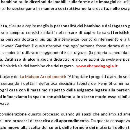
 bambino, sulle direzioni dei mobili, sulle forme e le immagini
da util
ante
lo sostengano in maniera costruttiva nella crescita, nello sva
ista
, ci aiuta a capire meglio la
personalità del bambino e del ragazzo
g
Il suo compito consiste infatti nel cercare di
capire le caratteristich
 persona dotata di più tipi di intelligenze (punto di riferimento é la t
Howard Gardner, il quale riteneva che ogni persona fosse dotata di a
i l’ambiente utilizzato maggiormente dal ragazzo (la propria camera da l
tà.
L’utilizzo di alcuni giochi didattici e
alcune azioni da svolgere po
articolarità sia del bambino che del ragazzo.
www.ebcpedagogia.it
 titolare de
La Maison Arredamenti
: “Affrontare i progetti d’arredo se
di seguendo i dettami dell’antica disciplina taoista del Feng Shui, mi ha
 ogni casa con il massimo rispetto delle esigenze legate alla person
i influenziamo lo spazio che abitiamo, allo stesso modo esso ci infl
ivace
.
n considerazione questo processo quando gli
spazi
che andiamo ad arr
ei loro processi di crescita e di apprendimento.
Da questa consapevo
cio nuovo alla scelta dei colori, delle forme e dei materiali delle s