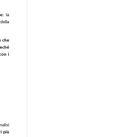
le
: la
 della
do
che
reché
con i
alisi
i più