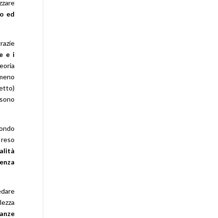
izzare
go ed
razie
e e i
eoria
lmeno
etto)
ssono
condo
 reso
alità
uenza
edare
lezza
tanze