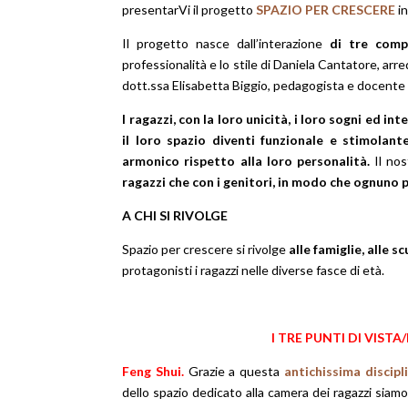
presentarVi il progetto
SPAZIO PER CRESCERE
i
Il progetto nasce dall’interazione
di tre comp
professionalità e lo stile di Daniela Cantatore, arred
dott.ssa Elisabetta Biggio, pedagogista e docente
I ragazzi, con la loro unicità, i loro sogni ed int
il loro spazio diventi funzionale e stimolant
armonico rispetto alla loro personalità.
Il nos
ragazzi che con i genitori, in modo che ognuno p
A CHI SI RIVOLGE
Spazio per crescere si rivolge
alle famiglie, alle scu
protagonisti i ragazzi nelle diverse fasce di età.
I TRE PUNTI DI VIST
Feng Shui.
Grazie a questa
antichissima discipl
dello spazio dedicato alla camera dei ragazzi siamo