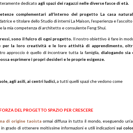
nteramente dedicato
agli spazi dei ragazzi nelle diverse fasce di età.
etenze complementari all’interno del progetto La casa natura
atrice e titolare dello Studio di interni La Maison, l’esperienza e l’ascolto
 e la mia competenza di architetto e consulente Feng Shui.
eressi, sono il fulcro di ogni progetto.
Il nostro obiettivo è fare in mo
e per la loro creatività e le loro attività di apprendimento, olt
tro approccio è quello di incontrare tutta la famiglia,
dialogando sia 
ossa esprimere i propri desideri e le proprie esigenze.
ole, agli asili, ai centri ludici,
a tutti quelli spazi che vedono come
A/FORZA DEL PROGETTO SPAZIO PER CRESCERE
ina di origine taoista
ormai diffusa in tutto il mondo, eseguendo un’an
 in grado di ottenere moltissime informazioni e utili indicazioni
sui color