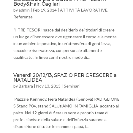
Body&Hair, Cagliari
by
admin
|
Feb 19, 2014
|
ATTIVITÀ LAVORATIVE
,
Referenze
“I TRE TESORI nasce dal desiderio dei titolari di creare
un luogo di benessere ove rigenerare il corpo e la mente
in un ambiente positivo, in un’atmosfera di gentilezza,
coccole e riservatezza, con personale altamente
qualificato. In linea con il nostro modo di...
Venerdì 20/12/13, SPAZIO PER CRESCERE a
NATALIDEA
by
Barbara
|
Nov 13, 2013
|
Seminari
Piazzale Kennedy, Fiera Natalidea (Genova) PADIGLIONE
S Stand P04, stand SALUtiAMO IN FAMIGLIA accanto al
palco. Nei 12 giorni di fiera un vero e proprio team di
professioniste della salute e dell’infanzia saranno a
disposizione di tutte le mamme, i papà, i...